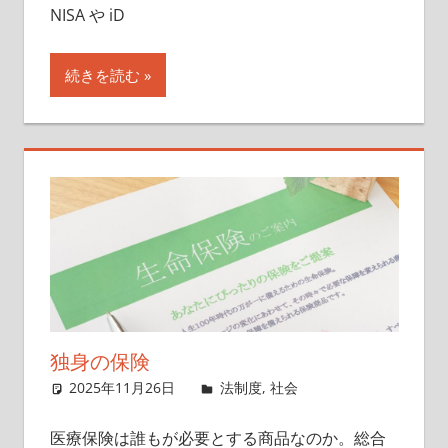
NISA や iD
続きを読む
独身の保険
2025年11月26日
singlelife65
法制度
,
社会
医療保険は誰もが必要とする商品なのか。総合