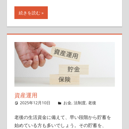
続きを読む
資産運用
2025年12月10日
singlelife65
お金
,
法制度
,
老後
老後の生活資金に備えて、早い段階から貯蓄を
始めている方も多いでしょう。その貯蓄を、