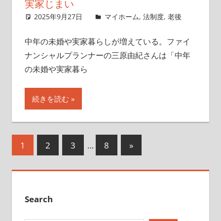
実家じまい
2025年9月27日
singlelife65
マイホーム
,
法制度
,
老後
中年の未婚や実家暮らしが増えている。ファイ
ナンシャルプランナーの三原由紀さんは「中年
の未婚や実家暮ら
続きを読む
投
次
1
2
3
…
8
»
の
稿
記
の
事
ペ
Search
ー