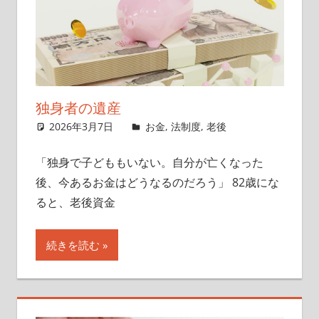
イ
ト
独身者の遺産
2026年3月7日
singlelife65
お金
,
法制度
,
老後
「独身で子どももいない。自分が亡くなった
後、今あるお金はどうなるのだろう」 82歳にな
ると、老後資金
続きを読む