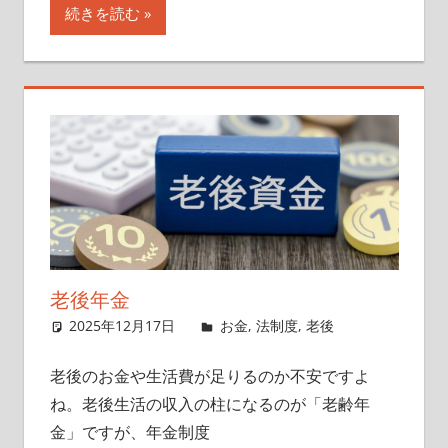
続きを読む
老後年金
2025年12月17日
singlelife65
お金
,
法制度
,
老後
老後のお金や生活費が足りるのか不安ですよ
ね。老後生活の収入の柱になるのが「老齢年
金」ですが、年金制度