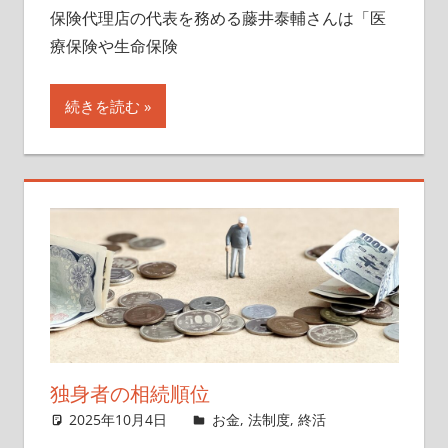
保険代理店の代表を務める藤井泰輔さんは「医
療保険や生命保険
続きを読む
独身者の相続順位
2025年10月4日
singlelife65
お金
,
法制度
,
終活