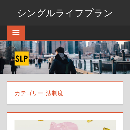
コ
シングルライフプラン
ン
テ
独
ン
身
ツ
生
へ
活
ス
の
た
キ
め
ッ
の
プ
情
カテゴリー:
法制度
報
ポ
ー
タ
ル
サ