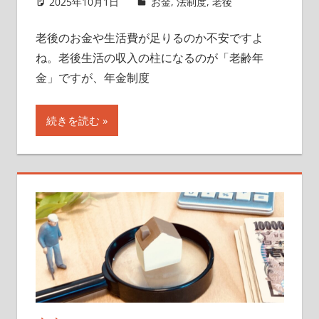
2025年10月1日
singlelife65
お金
,
法制度
,
老後
老後のお金や生活費が足りるのか不安ですよ
ね。老後生活の収入の柱になるのが「老齢年
金」ですが、年金制度
続きを読む