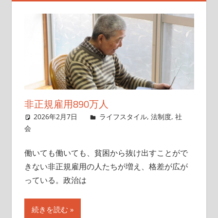
非正規雇用890万人
2026年2月7日
singlelife65
ライフスタイル
,
法制度
,
社
会
働いても働いても、貧困から抜け出すことがで
きない非正規雇用の人たちが増え、格差が広が
っている。政治は
続きを読む