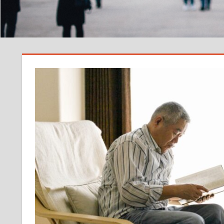
サ
イ
ト