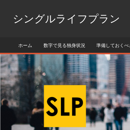
コ
ン
シングルライフプラン
テ
ン
独
ツ
身
ホーム
数字で見る独身状況
準備しておくべ
へ
生
活
ス
の
キ
た
ッ
め
プ
の
情
報
ポ
ー
タ
ル