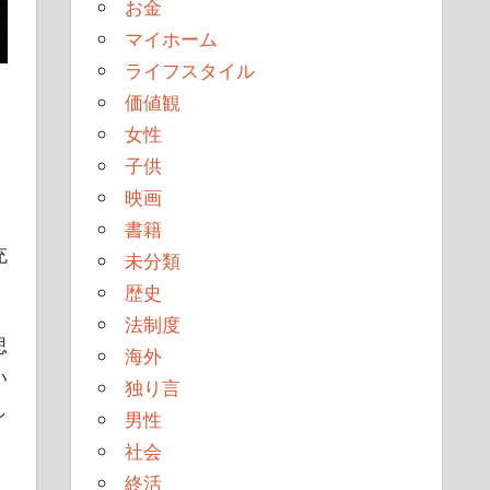
お金
マイホーム
ライフスタイル
価値観
女性
子供
映画
書籍
充
未分類
歴史
法制度
思
海外
い
独り言
し
男性
社会
終活