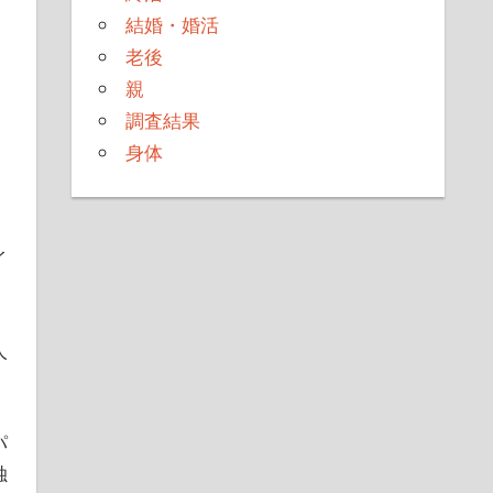
結婚・婚活
。
老後
親
調査結果
身体
イ
人
パ
独