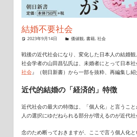
結婚不要社会
2023年9月14日
singlelife65
価値観
,
書籍
,
社会
コメント
戦後の近代社会になり、変化した日本人の結婚観
社会学者の山田昌弘氏は、未婚者にとって日本社
社会
』（朝日新書）から一部を抜粋、再編集し紹
近代的結婚の「経済的」特徴
近代社会の最大の特徴は、「個人化」と言うこと
人の選択にゆだねられる部分が増えるのが近代社
念のため断っておきますが、ここで言う個人化と