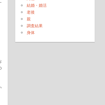
す
結婚・婚活
老後
親
調査結果
身体
お
の
い