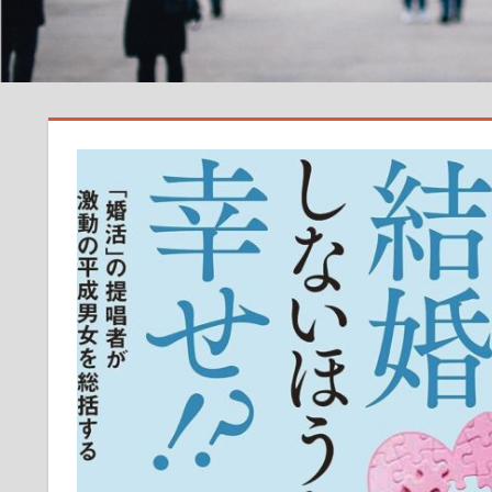
サ
イ
ト