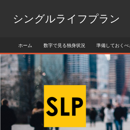
コ
ン
シングルライフプラン
テ
ン
独
ツ
身
ホーム
数字で見る独身状況
準備しておくべ
へ
生
活
ス
の
キ
た
ッ
め
プ
の
情
報
ポ
ー
タ
ル