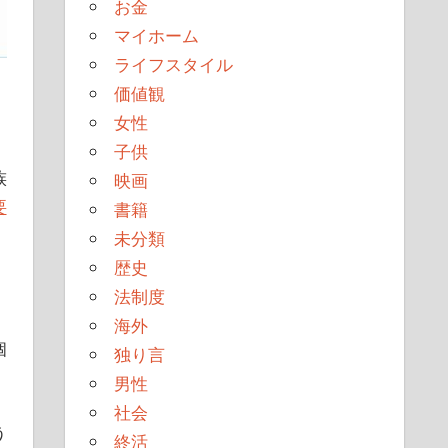
お金
マイホーム
ライフスタイル
価値観
女性
子供
族
映画
要
書籍
未分類
歴史
法制度
海外
個
独り言
男性
社会
う
終活