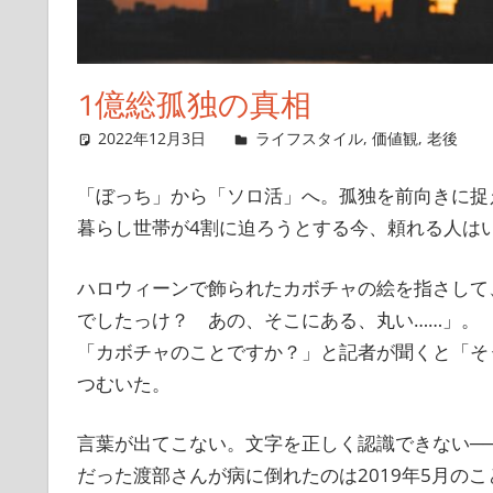
1億総孤独の真相
2022年12月3日
singlelife65
ライフスタイル
,
価値観
,
老後
「ぼっち」から「ソロ活」へ。孤独を前向きに捉
暮らし世帯が4割に迫ろうとする今、頼れる人は
ハロウィーンで飾られたカボチャの絵を指さして
でしたっけ？ あの、そこにある、丸い……」。
「カボチャのことですか？」と記者が聞くと「そ
つむいた。
言葉が出てこない。文字を正しく認識できない─
だった渡部さんが病に倒れたのは2019年5月の