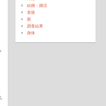
結婚・婚活
老後
親
調査結果
身体
っ
、
払