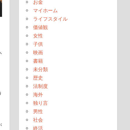
お金
マイホーム
ライフスタイル
価値観
女性
子供
人
映画
書籍
未分類
歴史
法制度
う
海外
独り言
男性
社会
が
終活