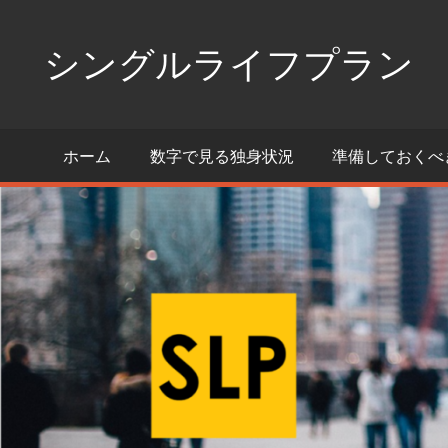
コ
ン
シングルライフプラン
テ
ン
独
ツ
身
ホーム
数字で見る独身状況
準備しておくべ
へ
生
活
ス
の
キ
た
ッ
め
プ
の
情
報
ポ
ー
タ
ル