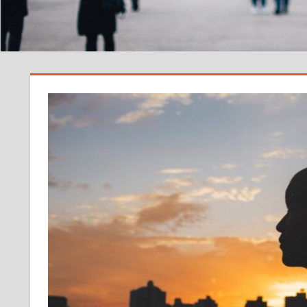
サ
イ
ト