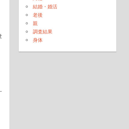
結婚・婚活
老後
親
調査結果
世
身体
す