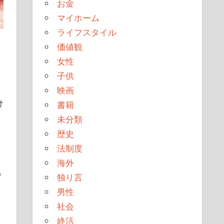
お金
マイホーム
ライフスタイル
価値観
女性
子供
映画
け
書籍
未分類
歴史
法制度
海外
0
独り言
男性
社会
終活