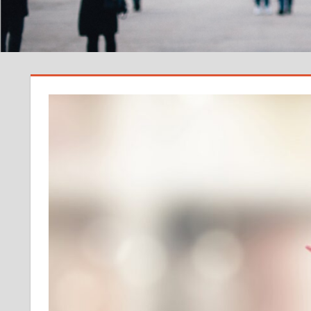
サ
イ
ト