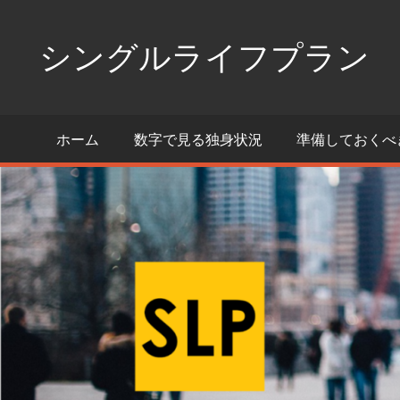
コ
ン
シングルライフプラン
テ
ン
独
ツ
身
ホーム
数字で見る独身状況
準備しておくべ
へ
生
活
ス
の
キ
た
ッ
め
プ
の
情
報
ポ
ー
タ
ル