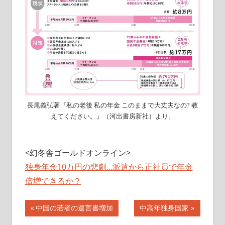
長尾義弘著『私の老後 私の年金 このままで大丈夫なの? 教
えてください。』（河出書房新社）より。
<幻冬舎ゴールドオンライン>
独身年金10万円の悲劇…派遣から正社員で年金
倍増できるか？
投
前
次
中国の若者の遺言書増加
中高年独身国家
の
の