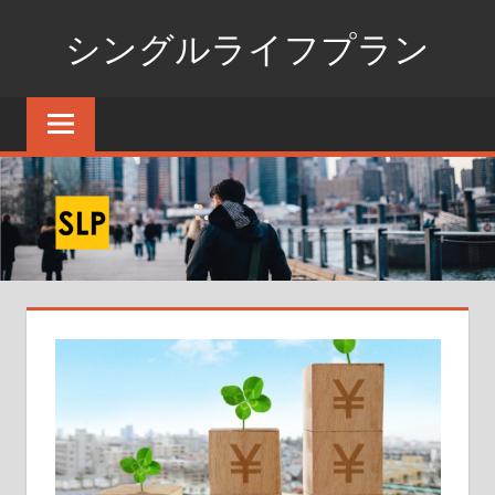
コ
シングルライフプラン
ン
テ
独
ン
身
ツ
生
へ
活
ス
の
た
キ
め
ッ
の
プ
情
報
ポ
ー
タ
ル
サ