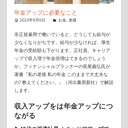
イ
年金アップに必要なこと
ト
2022年9月6日
singlelife65
お金
,
老後
コメントを残す
非正規雇用で働いていると、どうしても給与が
少なくなりがちです。給与が少なければ、厚生
年金の受給額も下がります。正社員、キャリア
ップで収入増で年金倍増はできるのでしょう
か。フィナンシャルプランナーの長尾義弘氏が
著書『私の老後 私の年金 このままで大丈夫な
の? 教えてください。』（河出書房新社）で解説
します。
収入アップをは年金アップにつ
ながる