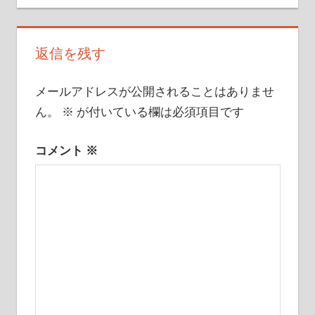
稿
記
記
ナ
事:
事:
返信を残す
ビ
ゲ
メールアドレスが公開されることはありませ
ー
ん。
※
が付いている欄は必須項目です
シ
コメント
※
ョ
ン