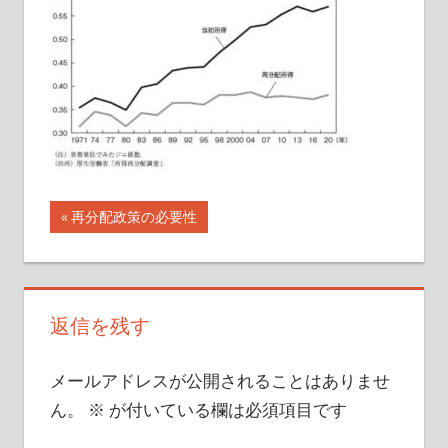
イ
ト
投
前
再分配政策の必要性
の
稿
記
ナ
事:
返信を残す
ビ
ゲ
メールアドレスが公開されることはありませ
ー
ん。
※
が付いている欄は必須項目です