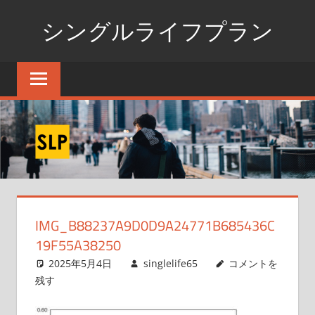
コ
シングルライフプラン
ン
テ
独
ン
身
ツ
生
へ
活
ス
の
た
キ
め
ッ
の
プ
情
IMG_B88237A9D0D9A24771B685436C
報
19F55A38250
ポ
ー
2025年5月4日
singlelife65
コメントを
タ
残す
ル
サ