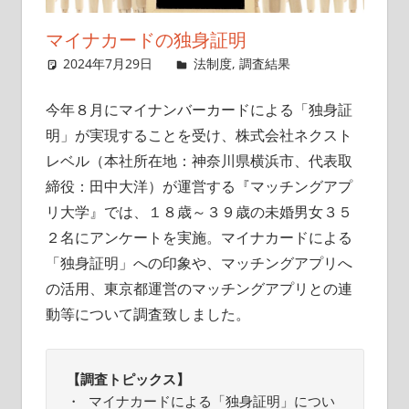
イ
マイナカードの独身証明
ト
2024年7月29日
singlelife65
法制度
,
調査結果
コメント
を残す
今年８月にマイナンバーカードによる「独身証
明」が実現することを受け、株式会社ネクスト
レベル（本社所在地：神奈川県横浜市、代表取
締役：田中大洋）が運営する『マッチングアプ
リ大学』では、１８歳～３９歳の未婚男女３５
２名にアンケートを実施。マイナカードによる
「独身証明」への印象や、マッチングアプリへ
の活用、東京都運営のマッチングアプリとの連
動等について調査致しました。
【調査トピックス】
・ マイナカードによる「独身証明」につい