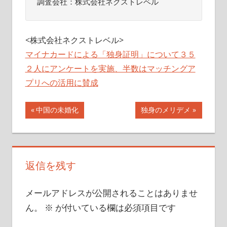
調査会社：株式会社ネクストレベル
<株式会社ネクストレベル>
マイナカードによる「独身証明」について３５
２人にアンケートを実施、半数はマッチングア
プリへの活用に賛成
投
前
次
中国の未婚化
独身のメリデメ
の
の
稿
記
記
ナ
事:
事:
返信を残す
ビ
ゲ
メールアドレスが公開されることはありませ
ー
ん。
※
が付いている欄は必須項目です