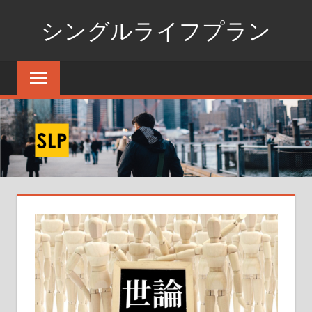
コ
シングルライフプラン
ン
テ
独
ン
身
ツ
生
へ
活
ス
の
た
キ
め
ッ
の
プ
情
報
ポ
ー
タ
ル
サ