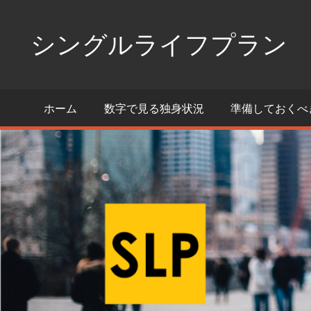
コ
ン
シングルライフプラン
テ
ン
独
ツ
身
ホーム
数字で見る独身状況
準備しておくべ
へ
生
活
ス
の
キ
た
ッ
め
プ
の
情
報
ポ
ー
タ
ル