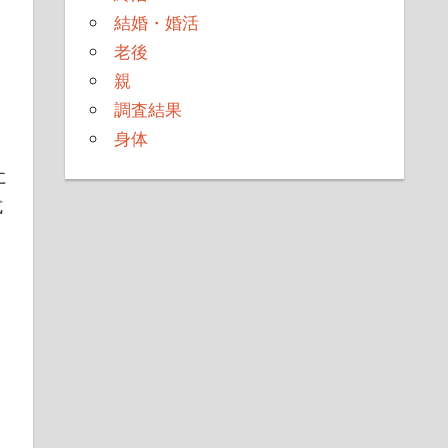
結婚・婚活
老後
親
調査結果
身体
に
式