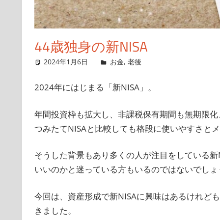
44歳独身の新NISA
2024年1月6日
singlelife65
お金
,
老後
コメントを残す
2024年にはじまる「新NISA」。
年間投資枠も拡大し、非課税保有期間も無期限化、
つみたてNISAと比較しても格段に使いやすさと
そうした背景もあり多くの人が注目をしている新N
いいのかと迷っている方もいるのではないでしょ
今回は、資産形成で新NISAに興味はあるけれど
きました。