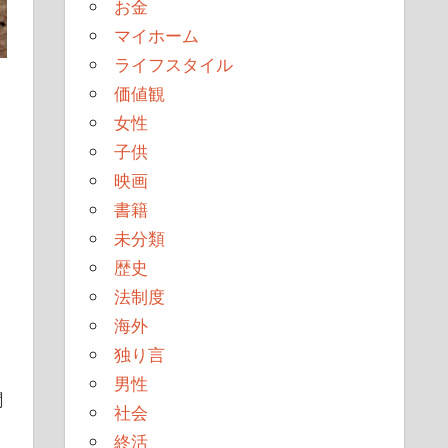
お金
マイホーム
ライフスタイル
価値観
女性
子供
映画
書籍
未分類
歴史
法制度
海外
独り言
男性
聞
社会
終活