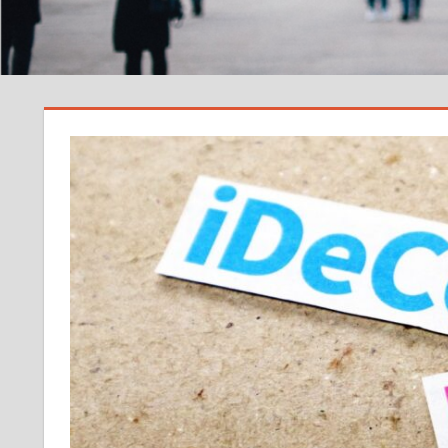
サ
イ
ト