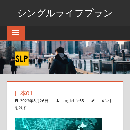
コ
シングルライフプラン
ン
テ
独
ン
身
ツ
生
へ
活
ス
の
た
キ
め
ッ
の
プ
情
日本01
報
ポ
2023年8月26日
singlelife65
コメント
ー
を残す
タ
ル
サ