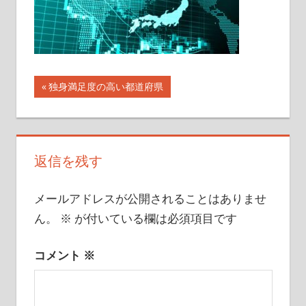
イ
ト
投
前
独身満足度の高い都道府県
の
稿
記
ナ
事:
返信を残す
ビ
ゲ
メールアドレスが公開されることはありませ
ー
ん。
※
が付いている欄は必須項目です
シ
コメント
※
ョ
ン