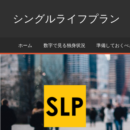
コ
ン
シングルライフプラン
テ
ン
独
ツ
身
ホーム
数字で見る独身状況
準備しておくべ
へ
生
活
ス
の
キ
た
ッ
め
プ
の
情
報
ポ
ー
タ
ル