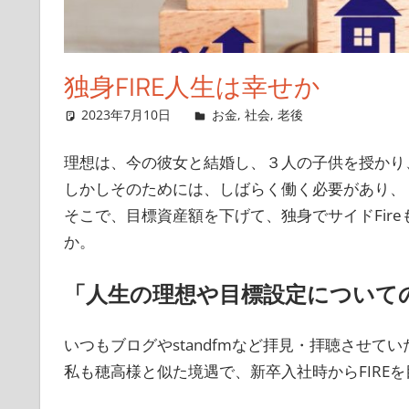
独身FIRE人生は幸せか
2023年7月10日
singlelife65
お金
,
社会
,
老後
コメントを
理想は、今の彼女と結婚し、３人の子供を授かり、
しかしそのためには、しばらく働く必要があり、
そこで、目標資産額を下げて、独身でサイドFir
か。
「人生の理想や目標設定について
いつもブログやstandfmなど拝見・拝聴させて
私も穂高様と似た境遇で、新卒入社時からFIRE