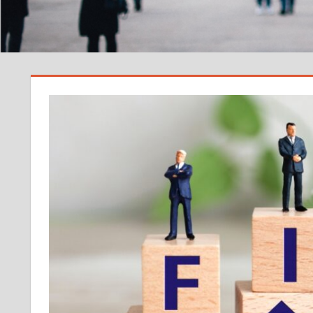
サ
イ
ト