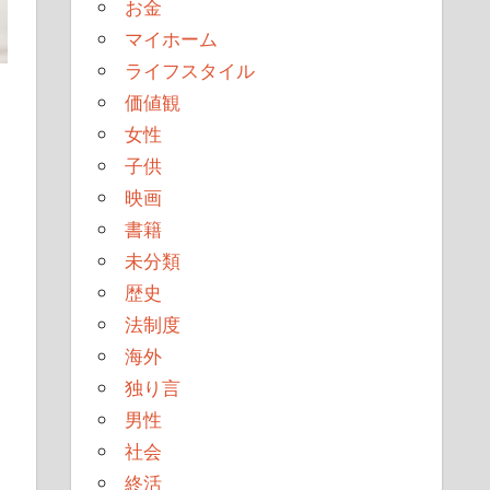
お金
マイホーム
ライフスタイル
価値観
女性
子供
映画
書籍
未分類
歴史
法制度
海外
独り言
男性
社会
終活