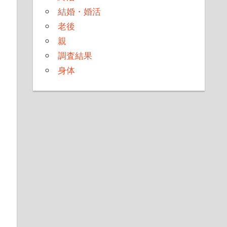
結婚・婚活
老後
親
調査結果
身体