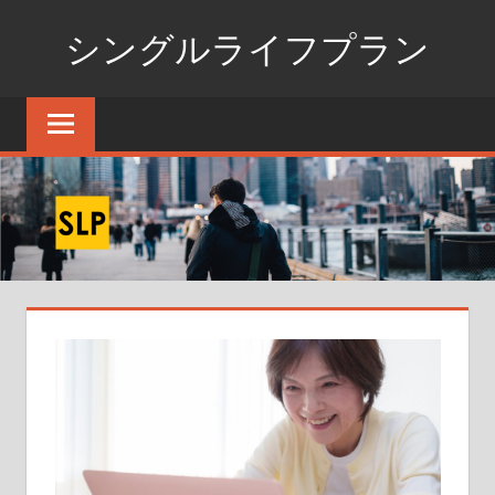
コ
シングルライフプラン
ン
テ
独
ン
身
ツ
生
へ
活
ス
の
た
キ
め
ッ
の
プ
情
報
ポ
ー
タ
ル
サ