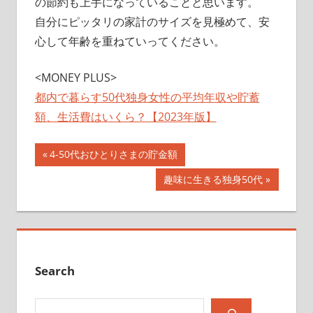
の節約も上手になっていることと思います。
自分にピッタリの家計のサイズを見極めて、安
心して年齢を重ねていってください。
<MONEY PLUS>
都内で暮らす50代独身女性の平均年収や貯蓄
額、生活費はいくら？【2023年版】
投
前
4-50代おひとりさまの貯金額
の
稿
次
趣味に生きる独身50代
記
の
ナ
事:
記
事:
ビ
ゲ
Search
ー
検索