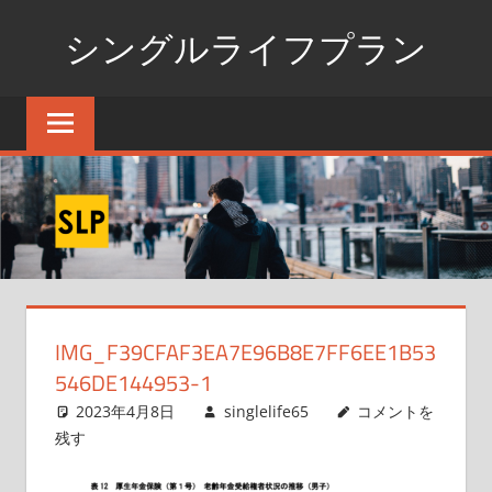
コ
シングルライフプラン
ン
テ
独
ン
身
ツ
生
へ
活
ス
の
た
キ
め
ッ
の
プ
情
IMG_F39CFAF3EA7E96B8E7FF6EE1B53
報
546DE144953-1
ポ
ー
2023年4月8日
singlelife65
コメントを
タ
残す
ル
サ