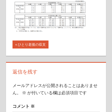
イ
ト
投
前
ひとり老後の収支
の
稿
記
ナ
事:
返信を残す
ビ
ゲ
メールアドレスが公開されることはありませ
ー
ん。
※
が付いている欄は必須項目です
シ
コメント
※