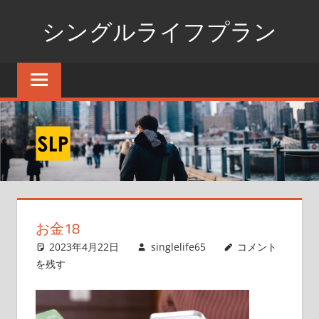
コ
シングルライフプラン
ン
テ
独
ン
身
ツ
生
へ
活
ス
の
た
キ
め
ッ
の
プ
情
お金18
報
ポ
2023年4月22日
singlelife65
コメント
ー
を残す
タ
ル
サ