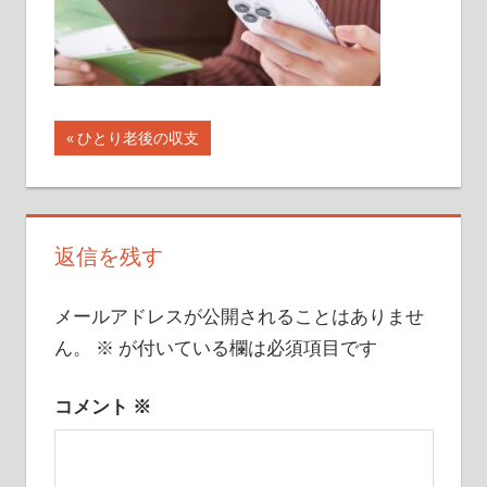
イ
ト
投
前
ひとり老後の収支
の
稿
記
ナ
事:
返信を残す
ビ
ゲ
メールアドレスが公開されることはありませ
ー
ん。
※
が付いている欄は必須項目です
シ
コメント
※
ョ
ン