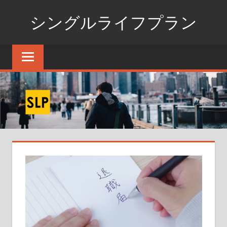
コ
シングルライフプラン
ン
テ
独
ン
身
ツ
生
へ
活
ス
の
た
キ
め
ッ
の
プ
情
報
ポ
ー
タ
ル
サ