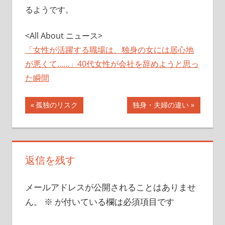
るようです。
<All About ニュース>
「女性が活躍する職場は、独身の女には居心地
が悪くて……」40代女性が会社を辞めようと思っ
た瞬間
投
前
次
孤独のリスク
独身・夫婦の違い
の
の
稿
記
記
ナ
事:
事:
返信を残す
ビ
ゲ
メールアドレスが公開されることはありませ
ー
ん。
※
が付いている欄は必須項目です
シ