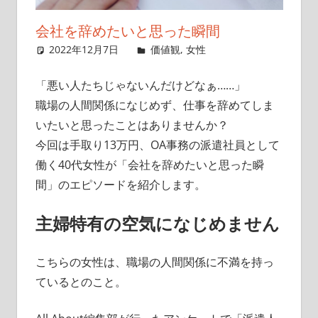
イ
会社を辞めたいと思った瞬間
ト
2022年12月7日
singlelife65
価値観
,
女性
コメントを残
す
「悪い人たちじゃないんだけどなぁ……」
職場の人間関係になじめず、仕事を辞めてしま
いたいと思ったことはありませんか？
今回は手取り13万円、OA事務の派遣社員として
働く40代女性が「会社を辞めたいと思った瞬
間」のエピソードを紹介します。
主婦特有の空気になじめません
こちらの女性は、職場の人間関係に不満を持っ
ているとのこと。