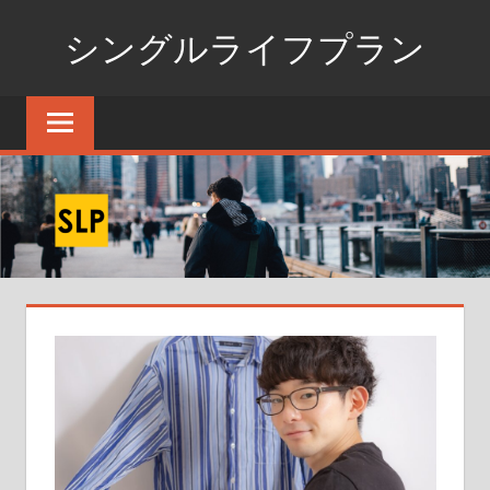
コ
シングルライフプラン
ン
テ
独
ン
身
ツ
生
へ
活
ス
の
た
キ
め
ッ
の
プ
情
報
ポ
ー
タ
ル
サ