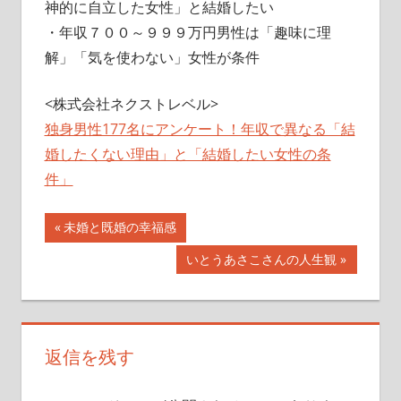
神的に自立した女性」と結婚したい
・年収７００～９９９万円男性は「趣味に理
解」「気を使わない」女性が条件
<株式会社ネクストレベル>
独身男性177名にアンケート！年収で異なる「結
婚したくない理由」と「結婚したい女性の条
件」
投
前
未婚と既婚の幸福感
の
稿
次
いとうあさこさんの人生観
記
の
ナ
事:
記
事:
ビ
返信を残す
ゲ