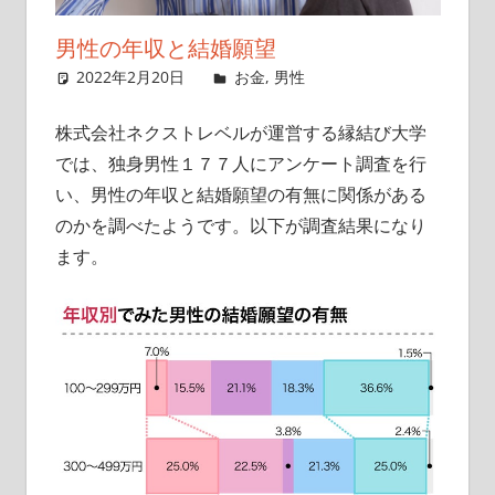
イ
男性の年収と結婚願望
ト
2022年2月20日
singlelife65
お金
,
男性
コメントを残す
株式会社ネクストレベルが運営する縁結び大学
では、独身男性１７７人にアンケート調査を行
い、男性の年収と結婚願望の有無に関係がある
のかを調べたようです。以下が調査結果になり
ます。