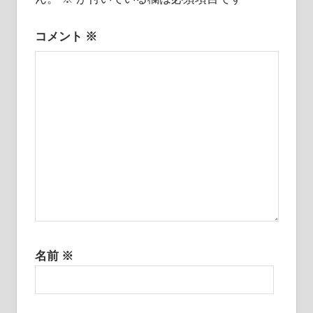
ー
シ
コメント
※
ョ
ン
名前
※