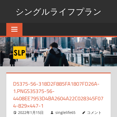
コ
シングルライフプラン
ン
テ
独
ン
身
ツ
生
へ
活
ス
の
た
キ
め
ッ
の
プ
情
D5375-56-318D2F885FA1807FD26A-
報
1.PNGS35375-56-
ポ
ー
4408EE7953D4BA2604A22C028345F07
タ
4-829×447-1
ル
2022年1月15日
singlelife65
コメント
サ