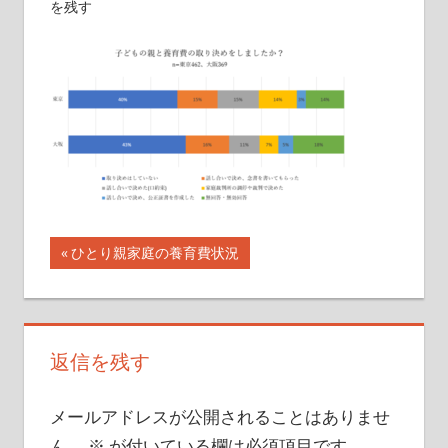
を残す
イ
ト
投
前
ひとり親家庭の養育費状況
の
稿
記
ナ
事:
返信を残す
ビ
ゲ
メールアドレスが公開されることはありませ
ん。
※
が付いている欄は必須項目です