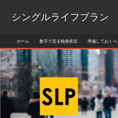
コ
ン
シングルライフプラン
テ
ン
独
ツ
身
ホーム
数字で見る独身状況
準備しておくべ
へ
生
活
ス
の
キ
た
ッ
め
プ
の
情
報
ポ
ー
タ
ル