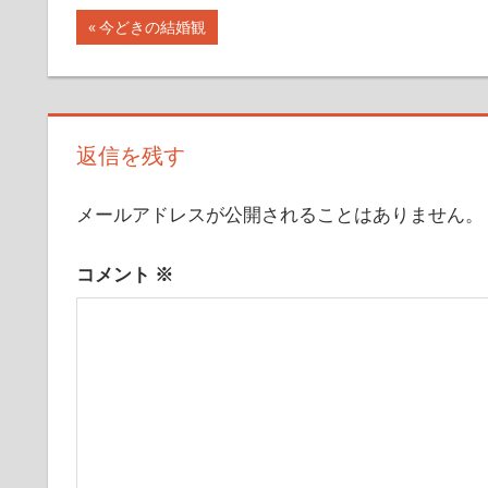
投
前
今どきの結婚観
の
稿
記
ナ
事:
ビ
返信を残す
ゲ
メールアドレスが公開されることはありません。
ー
コメント
※
シ
ョ
ン