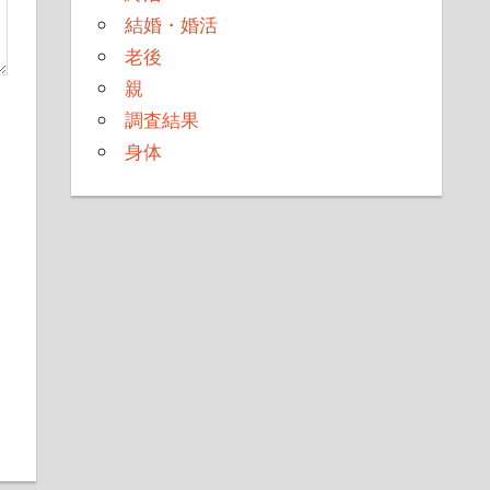
結婚・婚活
老後
親
調査結果
身体