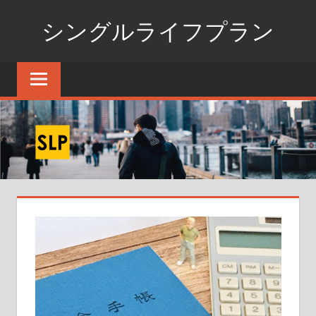
コ
シングルライフプラン
ン
テ
独
ン
身
ツ
生
へ
活
ス
の
た
キ
め
ッ
の
プ
情
報
ポ
ー
タ
ル
サ