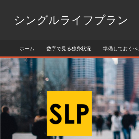
コ
ン
シングルライフプラン
テ
ン
独
ツ
身
ホーム
数字で見る独身状況
準備しておくべ
へ
生
活
ス
の
キ
た
ッ
め
プ
の
情
報
ポ
ー
タ
ル