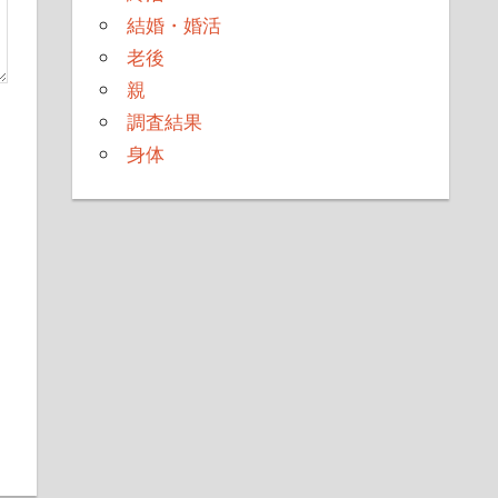
結婚・婚活
老後
親
調査結果
身体