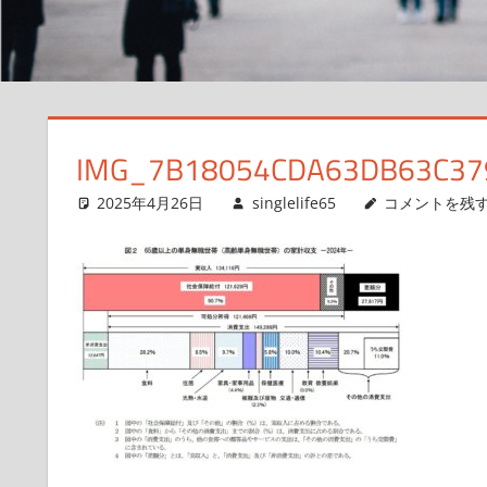
サ
イ
ト
IMG_7B18054CDA63DB63C37
2025年4月26日
singlelife65
コメントを残