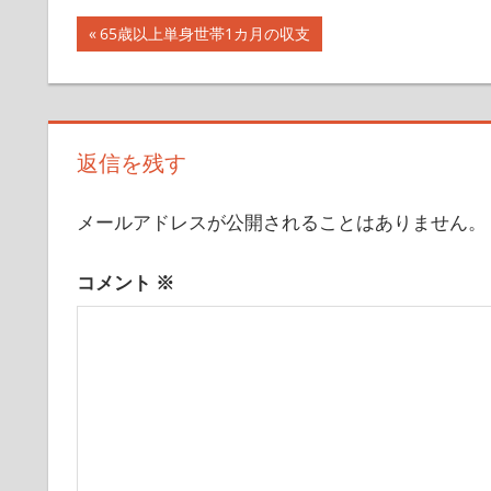
投
前
65歳以上単身世帯1カ月の収支
の
稿
記
ナ
事:
ビ
返信を残す
ゲ
メールアドレスが公開されることはありません。
ー
コメント
※
シ
ョ
ン