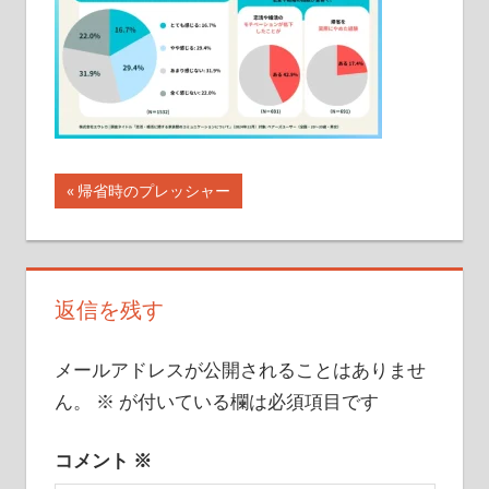
イ
ト
投
前
帰省時のプレッシャー
の
稿
記
ナ
事:
返信を残す
ビ
ゲ
メールアドレスが公開されることはありませ
ー
ん。
※
が付いている欄は必須項目です
シ
コメント
※