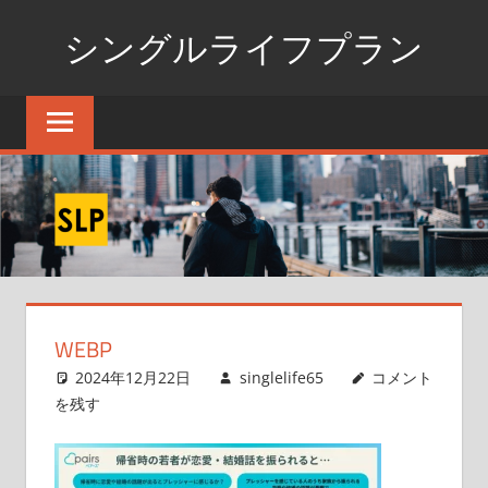
コ
シングルライフプラン
ン
テ
独
ン
身
ツ
生
へ
活
ス
の
た
キ
め
ッ
の
プ
情
WEBP
報
ポ
2024年12月22日
singlelife65
コメント
ー
を残す
タ
ル
サ