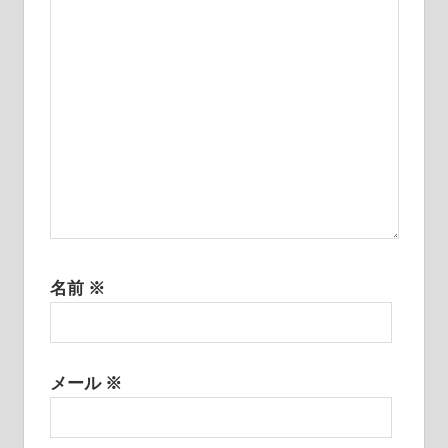
ョ
ン
名前
※
メール
※