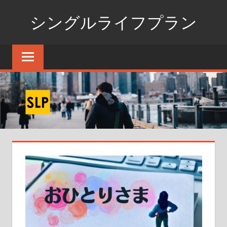
コ
シングルライフプラン
ン
テ
独
ン
身
ツ
生
へ
活
ス
の
た
キ
め
ッ
の
プ
情
報
ポ
ー
タ
ル
サ