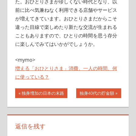
た。おひとりさまが珍しくない時代となり、以
前に比べ気兼ねなく利用できる店舗やサービス
が増えてきています。おひとりさまだからこそ
違った目線で楽しめたり新たな交流が生まれる
こともありますので、ひとりの時間を思う存分
に楽しんでみてはいかがでしょうか。
<mymo>
増える「おひとりさま」消費。一人の時間、何
に使っている？
投
前
次
独身増加の日本の末路
独身40代の貯金額
の
の
稿
記
記
ナ
事:
事:
返信を残す
ビ