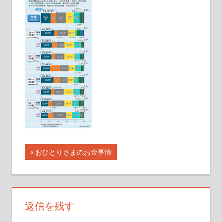
イ
ト
投
前
おひとりさまのお金事情
の
稿
記
ナ
事:
返信を残す
ビ