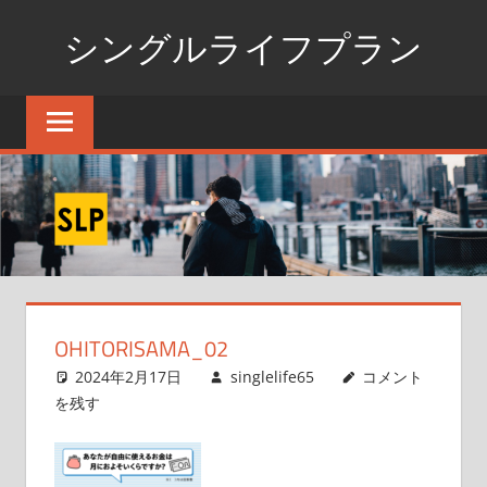
コ
シングルライフプラン
ン
テ
独
ン
身
ツ
生
へ
活
ス
の
た
キ
め
ッ
の
プ
情
OHITORISAMA_02
報
ポ
2024年2月17日
singlelife65
コメント
ー
を残す
タ
ル
サ