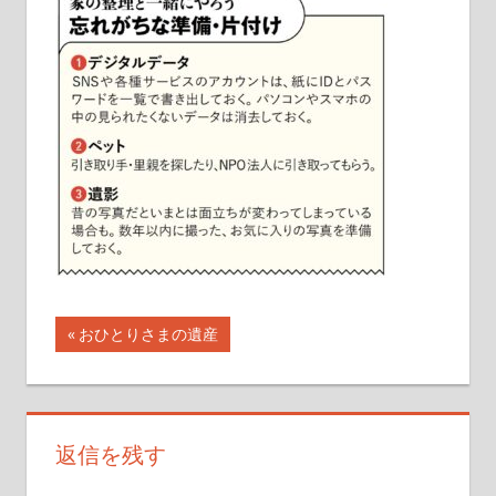
イ
ト
投
前
おひとりさまの遺産
の
稿
記
ナ
事:
返信を残す
ビ