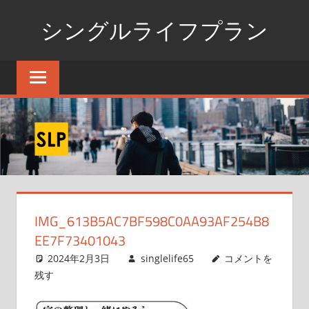
コ
シングルライフプラン
ン
テ
独
ン
身
ツ
生
へ
活
ス
の
た
キ
め
ッ
の
プ
情
IMG_613B5AC7BF598C0AA93AF254B8
報
EE7F73401043
ポ
ー
2024年2月3日
singlelife65
コメントを
タ
残す
ル
サ