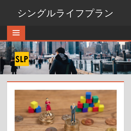
コ
シングルライフプラン
ン
テ
独
ン
身
ツ
生
へ
活
ス
の
た
キ
め
ッ
の
プ
情
報
ポ
ー
タ
ル
サ