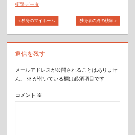
衝撃データ
投
前
次
独身のマイホーム
独身者の終の棲家
の
の
稿
記
記
ナ
事:
事:
返信を残す
ビ
ゲ
メールアドレスが公開されることはありませ
ー
ん。
※
が付いている欄は必須項目です
シ
コメント
※
ョ
ン