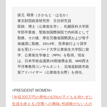
坂元 晴香（さかもと・はるか）
東京財団政策研究所　主任研究員
医師、博士（公衆衛生学）。札幌医科大学医
学部卒業後、聖路加国際病院で内科医として
勤務。その後、厚生労働省国際課および母子
保健課に勤務。2014年、世界銀行より奨学
金を受けハーバード大学公衆衛生大学院に留
学、公衆衛生学修士（MPH）を取得。現在
は、日本学術会議第26期連携会員、WHO西太
平洋事務局コンサルタント、北海道釧路市政
策アドバイザー（公衆衛生分野）を併任。
<PRESIDENT WOMEN>
｢年収300万円の男性の63%が子どもを持たずに
生涯を終える｣交際への興味､性経験がない人の