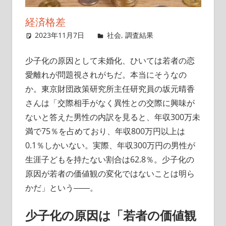
イ
経済格差
ト
2023年11月7日
singlelife65
社会
,
調査結果
コメントを
残す
少子化の原因として未婚化、ひいては若者の恋
愛離れが問題視されがちだ。本当にそうなの
か。東京財団政策研究所主任研究員の坂元晴香
さんは「交際相手がなく異性との交際に興味が
ないと答えた男性の内訳を見ると、年収300万未
満で75％を占めており、年収800万円以上は
0.1％しかいない。実際、年収300万円の男性が
生涯子どもを持たない割合は62.8％。少子化の
原因が若者の価値観の変化ではないことは明ら
かだ」という――。
少子化の原因は「若者の価値観