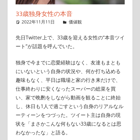
イ
33歳独身女性の本音
ト
2022年11月11日
singlelife65
価値観
コメントを残す
先日Twitter上で、33歳を迎える女性の“本音ツイ
ート”が話題を呼んでいた。
独身で今までに恋愛経験はなく、友達もまとも
にいないという自身の状況や、何か打ち込める
趣味もなく、平日は職場と家の行き来だけで、
仕事終わりに安くなったスーパーの総菜を買
い、家で晩酌をしながら動画を観ることに終始
し、休日も1人で過ごすという自身のリアルなル
ーティーンをつづった。ツイート主は自身の現
状を「まさかこんな何もない33歳になるとは思
わなかったな」と語る。