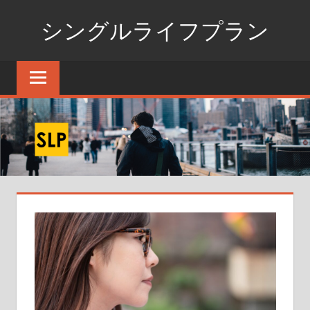
コ
シングルライフプラン
ン
テ
独
ン
身
ツ
生
へ
活
ス
の
た
キ
め
ッ
の
プ
情
報
ポ
ー
タ
ル
サ