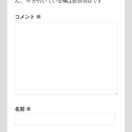
ー
ん。
※
が付いている欄は必須項目です
シ
コメント
※
ョ
ン
名前
※