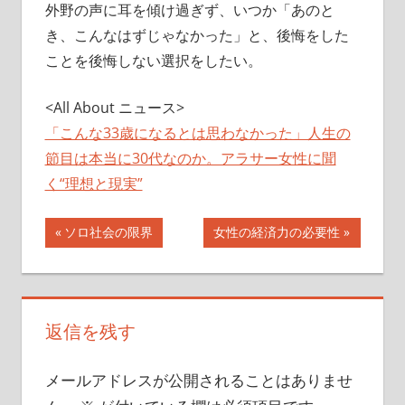
外野の声に耳を傾け過ぎず、いつか「あのと
き、こんなはずじゃなかった」と、後悔をした
ことを後悔しない選択をしたい。
<All About ニュース>
「こんな33歳になるとは思わなかった」人生の
節目は本当に30代なのか。アラサー女性に聞
く“理想と現実”
投
前
次
ソロ社会の限界
女性の経済力の必要性
の
の
稿
記
記
ナ
事:
事:
返信を残す
ビ
ゲ
メールアドレスが公開されることはありませ