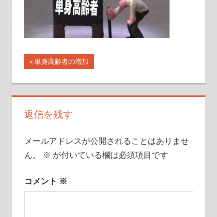
イ
ト
投
前
単身高齢者の増加
の
稿
記
ナ
事:
返信を残す
ビ
ゲ
メールアドレスが公開されることはありませ
ー
ん。
※
が付いている欄は必須項目です
シ
コメント
※
ョ
ン