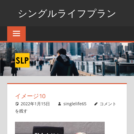
コ
シングルライフプラン
ン
テ
独
ン
身
ツ
生
へ
活
ス
の
た
キ
め
ッ
の
プ
情
イメージ10
報
ポ
2022年1月15日
singlelife65
コメント
ー
を残す
タ
ル
サ